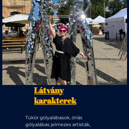
Látvány
karakterek
Tükör gólyalábasok, óriás
gólyalábas jelmezes artisták,